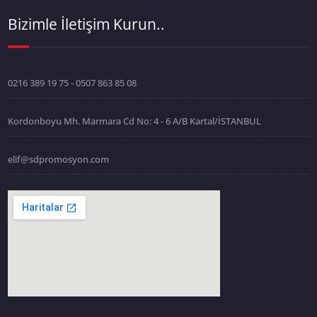
Bizimle İletişim Kurun..
0216 389 19 75 - 0507 863 85 08
Kordonboyu Mh. Marmara Cd No: 4 - 6 A/B Kartal/İSTANBUL
elif@sdpromosyon.com