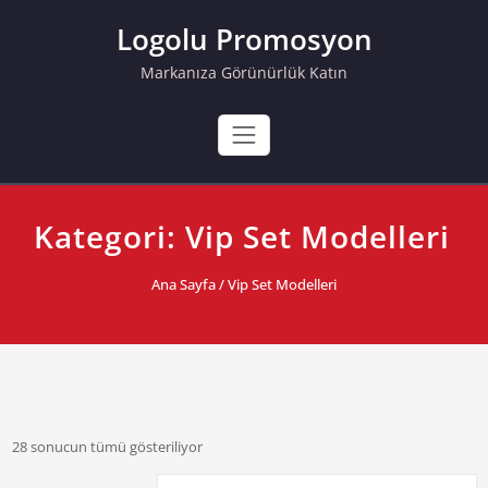
Skip
Logolu Promosyon
to
content
Markanıza Görünürlük Katın
Kategori:
Vip Set Modelleri
Ana Sayfa
/ Vip Set Modelleri
28 sonucun tümü gösteriliyor